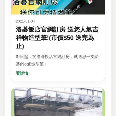
2021-01-04
洛碁飯店官網訂房 送您人氣吉
祥物造型筆!(市價$50 送完為
止)
即日起，於洛碁飯店官網訂房，就送您一支諾
碁(Nogi)造型筆！
看詳情